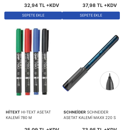
32
,
94
TL
+KDV
37
,
98
TL
+KDV
SEPETE EKLE
SEPETE EKLE
HİTEXT
HI-TEXT ASETAT
SCHNEİDER
SCHNEIDER
KALEMİ 780 M
ASETAT KALEMİ MAXX 220 S
25
,
09
TL
+KDV
73
,
95
TL
+KDV