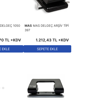
Eskiden > Yeniye
DELGEÇ 1050
MAS
MAS DELGEÇ ARŞİV TİPİ
397
70
TL
+KDV
1.212
,
43
TL
+KDV
E EKLE
SEPETE EKLE