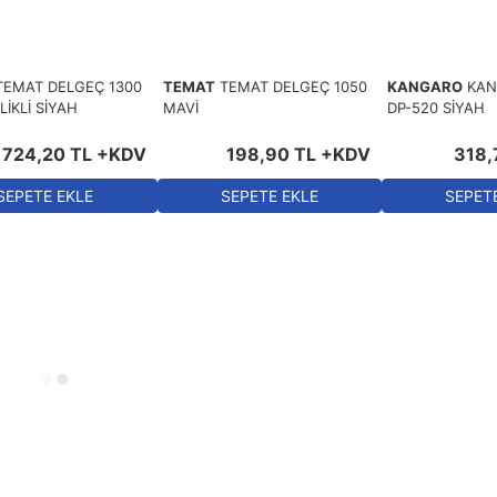
TEMAT DELGEÇ 1300
TEMAT
TEMAT DELGEÇ 1050
KANGARO
KAN
İKLİ SİYAH
MAVİ
DP-520 SİYAH
724
,
20
TL
+KDV
198
,
90
TL
+KDV
318
,
SEPETE EKLE
SEPETE EKLE
SEPET