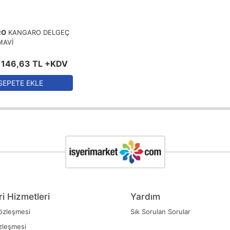
RO
KANGARO DELGEÇ
MAVİ
146
,
63
TL
+KDV
SEPETE EKLE
i Hizmetleri
Yardım
özleşmesi
Sık Sorulan Sorular
zleşmesi