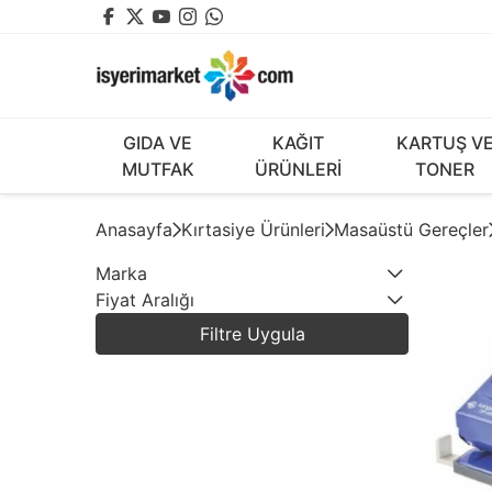
GIDA VE
KAĞIT
KARTUŞ V
MUTFAK
ÜRÜNLERİ
TONER
Anasayfa
Kırtasiye Ürünleri
Masaüstü Gereçler
Marka
Fiyat Aralığı
1
DELTA
Filtre Uygula
5
KANGARO
1
MAS
6
TEMAT