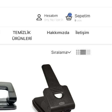
0
Sepetim
Hesabım
Giriş Yap / Üye Ol
0
ürün
İ
TEMİZLİK
Hakkımızda
İletişim
ÜRÜNLERİ
Sıralama
Varsayılan
Fiyat Artan
Fiyat Azalan
İndirim Oranı Artan
İndirim Oranı Azalan
Yeniden > Eskiye