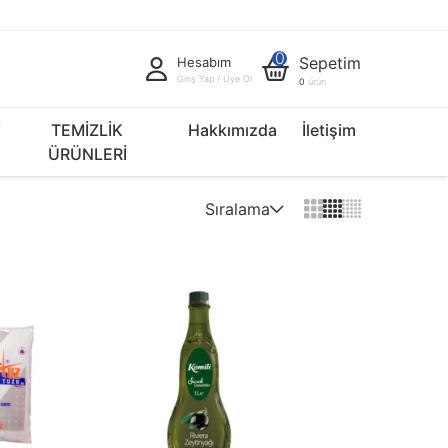
0
Sepetim
Hesabım
Giriş Yap / Üye Ol
0
ürün
İ
TEMİZLİK
Hakkımızda
İletişim
ÜRÜNLERİ
Sıralama
Varsayılan
Fiyat Artan
Fiyat Azalan
İndirim Oranı Artan
İndirim Oranı Azalan
Yeniden > Eskiye