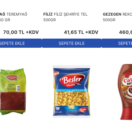
AĞ
TEREMYAĞ
FİLİZ
FİLİZ ŞEHRİYE TEL
GEZEGEN
REK
50 GR
500GR
500GR
70
,
00
TL
+KDV
41
,
65
TL
+KDV
460
,
SEPETE EKLE
SEPETE EKLE
SEPET