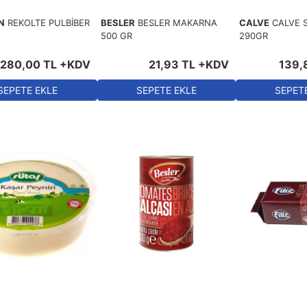
N
REKOLTE PULBİBER
BESLER
BESLER MAKARNA
CALVE
CALVE 
500 GR
290GR
280
,
00
TL
+KDV
21
,
93
TL
+KDV
139
,
SEPETE EKLE
SEPETE EKLE
SEPET