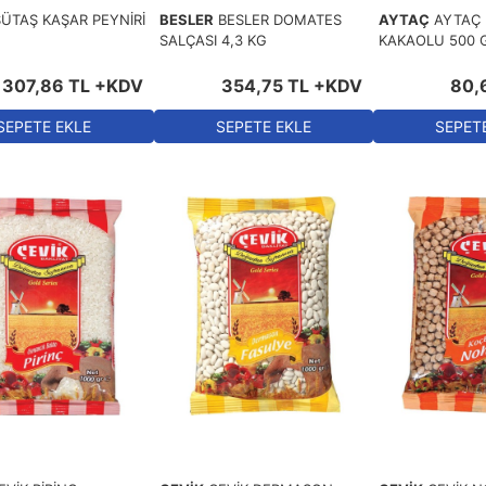
SÜTAŞ KAŞAR PEYNİRİ
BESLER
BESLER DOMATES
AYTAÇ
AYTAÇ 
SALÇASI 4,3 KG
KAKAOLU 500 
307
,
86
TL
+KDV
354
,
75
TL
+KDV
80
,
SEPETE EKLE
SEPETE EKLE
SEPET