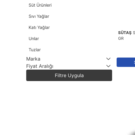
Süt Ürünleri
Sıvı Yağlar
Katı Yağlar
SÜTAŞ
Unlar
GR
Tuzlar
Marka
Fiyat Aralığı
1
AYTAÇ
Filtre Uygula
12
BESLER
2
BİLLUR
3
BİRYAĞ
4
CALVE
8
ÇEVİK
4
FİLİZ