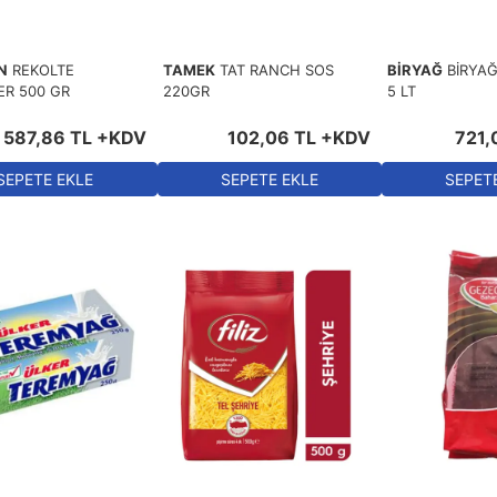
N
REKOLTE
TAMEK
TAT RANCH SOS
BİRYAĞ
BİRYAĞ
ER 500 GR
220GR
5 LT
587
,
86
TL
+KDV
102
,
06
TL
+KDV
721
,
SEPETE EKLE
SEPETE EKLE
SEPET