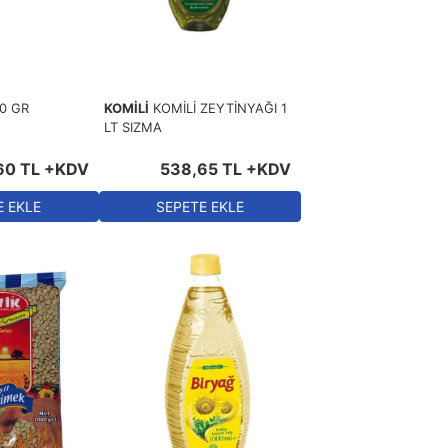
Eskiden > Yeniye
50 GR
KOMİLİ
KOMİLİ ZEYTİNYAĞI 1
LT SIZMA
60
TL
+KDV
538
,
65
TL
+KDV
E EKLE
SEPETE EKLE