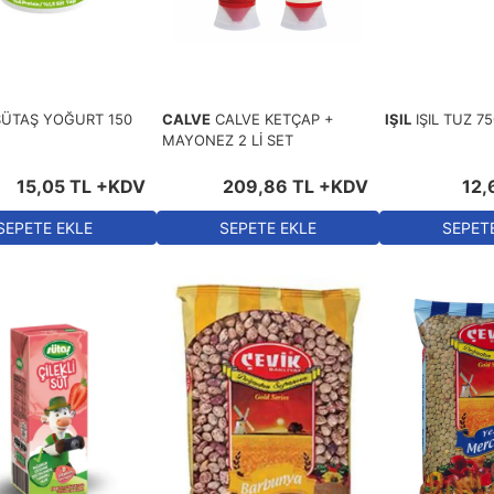
SÜTAŞ YOĞURT 150
CALVE
CALVE KETÇAP +
IŞIL
IŞIL TUZ 7
MAYONEZ 2 Lİ SET
15
,
05
TL
+KDV
209
,
86
TL
+KDV
12
,
SEPETE EKLE
SEPETE EKLE
SEPET