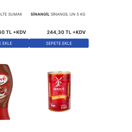
OLTE SUMAK
SİNANGİL
SİNANGİL UN 5 KG
60
TL
+KDV
244
,
30
TL
+KDV
E EKLE
SEPETE EKLE