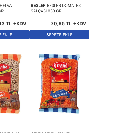
HELVA
BESLER
BESLER DOMATES
GR
SALÇASI 830 GR
63
TL
+KDV
70
,
95
TL
+KDV
E EKLE
SEPETE EKLE