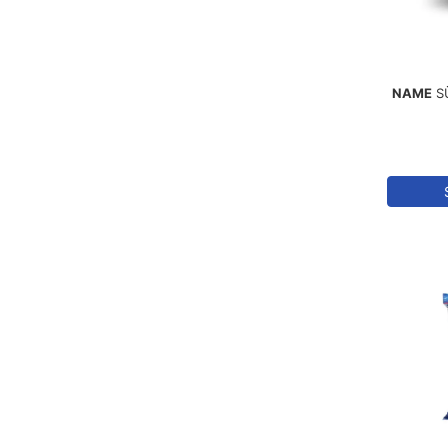
5
GEZEGEN
2
IŞIL
NAME
S
1
KOMİLİ
3
NAME
1
REKOLTE
3
SİNANGİL
3
SÜTAŞ
1
TAMEK
1
TEREMYAĞ
1
YÖRÜK BAŞI