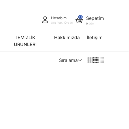
0
Sepetim
Hesabım
Giriş Yap / Üye Ol
0
ürün
İ
TEMİZLİK
Hakkımızda
İletişim
ÜRÜNLERİ
Sıralama
Varsayılan
Fiyat Artan
Fiyat Azalan
İndirim Oranı Artan
İndirim Oranı Azalan
Yeniden > Eskiye