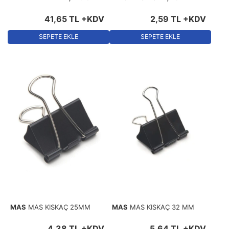
41
,
65
TL
+KDV
2
,
59
TL
+KDV
SEPETE EKLE
SEPETE EKLE
MAS
MAS KISKAÇ 25MM
MAS
MAS KISKAÇ 32 MM
4
,
38
TL
+KDV
5
,
64
TL
+KDV