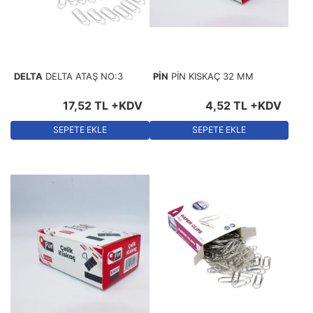
DELTA
DELTA ATAŞ NO:3
PİN
PİN KISKAÇ 32 MM
17
,
52
TL
+KDV
4
,
52
TL
+KDV
SEPETE EKLE
SEPETE EKLE