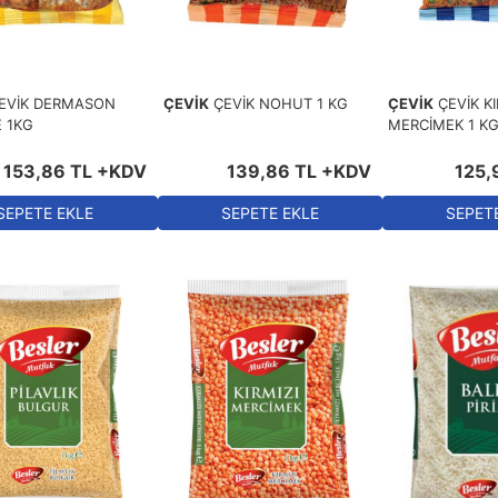
EVİK DERMASON
ÇEVİK
ÇEVİK NOHUT 1 KG
ÇEVİK
ÇEVİK KI
 1KG
MERCİMEK 1 K
153
,
86
TL
+KDV
139
,
86
TL
+KDV
125
,
SEPETE EKLE
SEPETE EKLE
SEPET