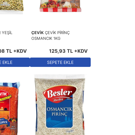
Eskiden > Yeniye
 YEŞİL
ÇEVİK
ÇEVİK PİRİNÇ
OSMANCIK 1KG
08
TL
+KDV
125
,
93
TL
+KDV
E EKLE
SEPETE EKLE