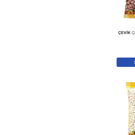
ÇEVİK
Ç