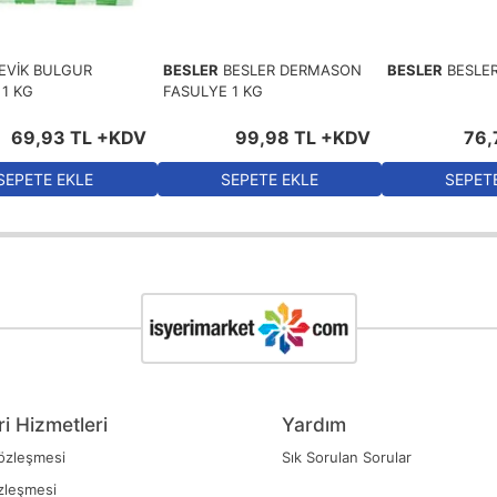
EVİK BULGUR
BESLER
BESLER DERMASON
BESLER
BESLE
 1 KG
FASULYE 1 KG
69
,
93
TL
+KDV
99
,
98
TL
+KDV
76
,
SEPETE EKLE
SEPETE EKLE
SEPET
i Hizmetleri
Yardım
özleşmesi
Sık Sorulan Sorular
zleşmesi