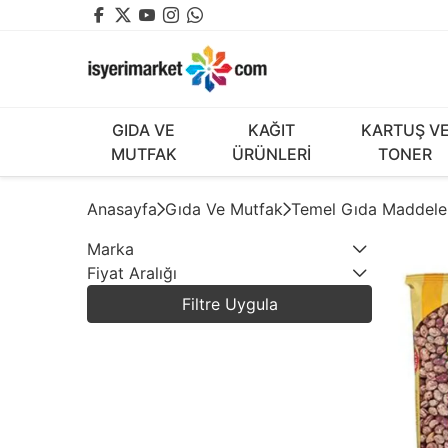
GIDA VE
KAĞIT
KARTUŞ V
MUTFAK
ÜRÜNLERİ
TONER
Anasayfa
Gıda Ve Mutfak
Temel Gıda Maddele
Marka
Fiyat Aralığı
7
BESLER
Filtre Uygula
8
ÇEVİK