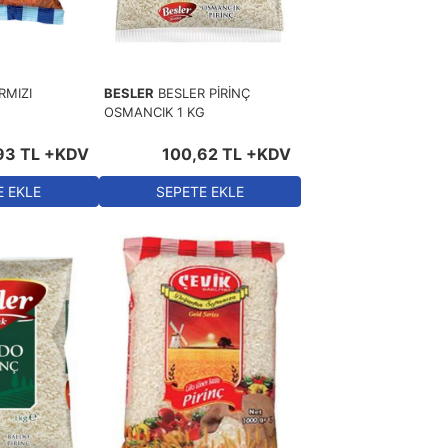
RMIZI
BESLER
BESLER PİRİNÇ
G
OSMANCIK 1 KG
93
TL
+KDV
100
,
62
TL
+KDV
E EKLE
SEPETE EKLE