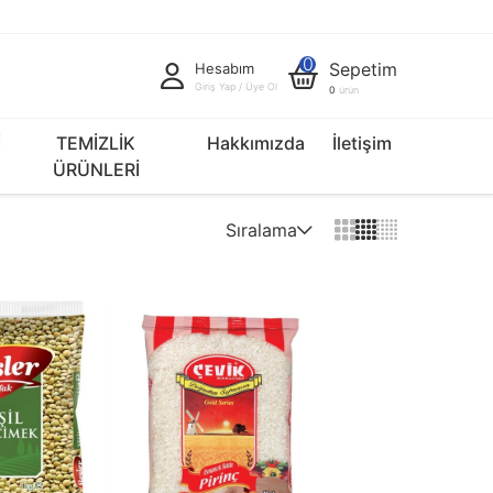
0
Sepetim
Hesabım
Giriş Yap / Üye Ol
0
ürün
İ
TEMİZLİK
Hakkımızda
İletişim
ÜRÜNLERİ
Sıralama
Varsayılan
Fiyat Artan
Fiyat Azalan
İndirim Oranı Artan
İndirim Oranı Azalan
Yeniden > Eskiye