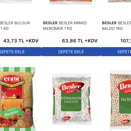
BESLER BULGUR
BESLER
BESLER KIRMIZI
BESLER
BESLER
 1 KG
MERCİMEK 1 KG
BALDO 1KG
43
,
73
TL
+KDV
63
,
86
TL
+KDV
107
,
SEPETE EKLE
SEPETE EKLE
SEPET