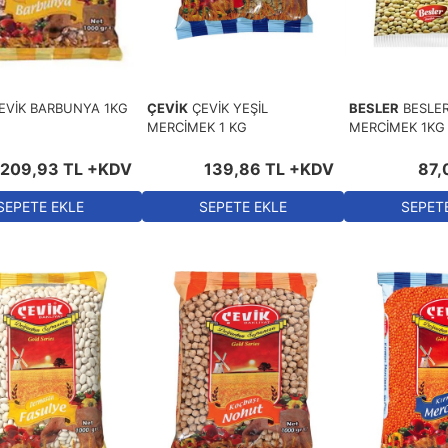
EVİK BARBUNYA 1KG
ÇEVİK
ÇEVİK YEŞİL
BESLER
BESLER
MERCİMEK 1 KG
MERCİMEK 1KG
209
,
93
TL
+KDV
139
,
86
TL
+KDV
87
,
SEPETE EKLE
SEPETE EKLE
SEPET