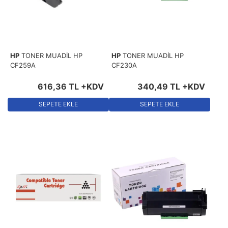
HP
TONER MUADİL HP
HP
TONER MUADİL HP
CF259A
CF230A
616
,
36
TL
+KDV
340
,
49
TL
+KDV
SEPETE EKLE
SEPETE EKLE