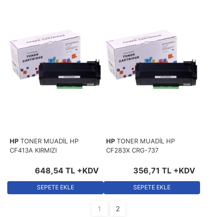
HP
TONER MUADİL HP
HP
TONER MUADİL HP
CF413A KIRMIZI
CF283X CRG-737
648
,
54
TL
+KDV
356
,
71
TL
+KDV
SEPETE EKLE
SEPETE EKLE
1
2