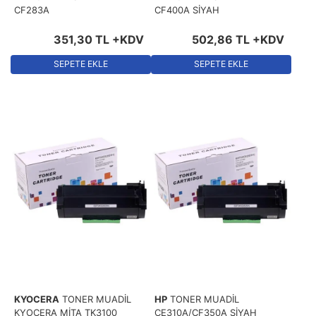
CF283A
CF400A SİYAH
351
,
30
TL
+KDV
502
,
86
TL
+KDV
SEPETE EKLE
SEPETE EKLE
KYOCERA
TONER MUADİL
HP
TONER MUADİL
KYOCERA MİTA TK3100
CE310A/CF350A SİYAH