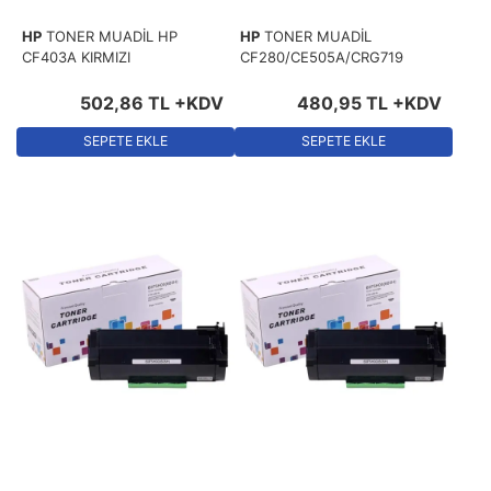
HP
TONER MUADİL HP
HP
TONER MUADİL
CF403A KIRMIZI
CF280/CE505A/CRG719
502
,
86
TL
+KDV
480
,
95
TL
+KDV
SEPETE EKLE
SEPETE EKLE