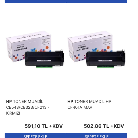
HP
TONER MUADİL
HP
TONER MUADİL HP
CB543/CE323/CF213 -
CF401A MAVİ
KIRMIZI
591
,
10
TL
+KDV
502
,
86
TL
+KDV
SEPETE EKLE
SEPETE EKLE