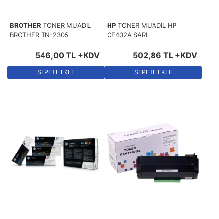
BROTHER
TONER MUADİL
HP
TONER MUADİL HP
BROTHER TN-2305
CF402A SARI
546
,
00
TL
+KDV
502
,
86
TL
+KDV
SEPETE EKLE
SEPETE EKLE