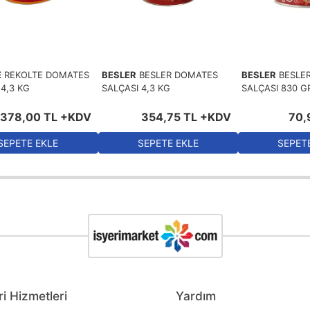
E
REKOLTE DOMATES
BESLER
BESLER DOMATES
BESLER
BESLE
 4,3 KG
SALÇASI 4,3 KG
SALÇASI 830 G
378
,
00
TL
+KDV
354
,
75
TL
+KDV
70
,
SEPETE EKLE
SEPETE EKLE
SEPET
i Hizmetleri
Yardım