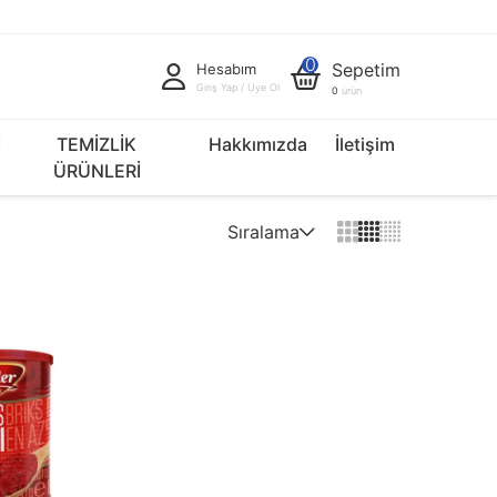
0
Sepetim
Hesabım
Giriş Yap / Üye Ol
0
ürün
İ
TEMİZLİK
Hakkımızda
İletişim
ÜRÜNLERİ
Sıralama
Varsayılan
Fiyat Artan
Fiyat Azalan
İndirim Oranı Artan
İndirim Oranı Azalan
Yeniden > Eskiye