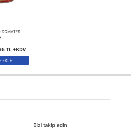
Eskiden > Yeniye
R DOMATES
R
95
TL
+KDV
E EKLE
Bizi takip edin