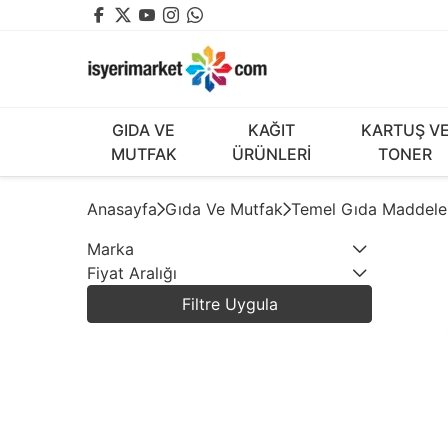
GIDA VE
KAĞIT
KARTUŞ V
MUTFAK
ÜRÜNLERİ
TONER
Anasayfa
Gıda Ve Mutfak
Temel Gıda Maddele
Marka
Fiyat Aralığı
2
BESLER
Filtre Uygula
1
REKOLTE