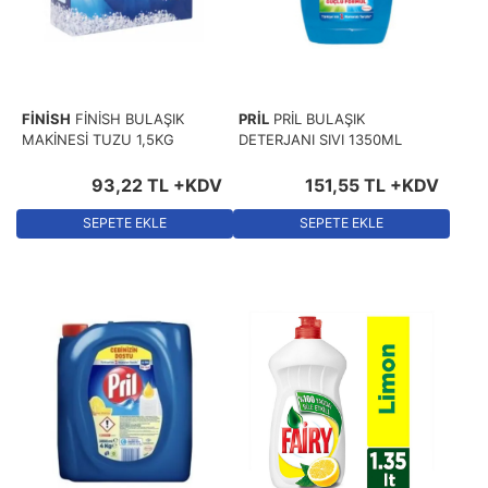
FİNİSH
FİNİSH BULAŞIK
PRİL
PRİL BULAŞIK
MAKİNESİ TUZU 1,5KG
DETERJANI SIVI 1350ML
93
,
22
TL
+KDV
151
,
55
TL
+KDV
SEPETE EKLE
SEPETE EKLE