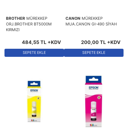
BROTHER
MÜREKKEP
CANON
MÜREKKEP
ORJ.BROTHER BT5000M
MUA.CANON GI-490 SİYAH
KIRMIZI
484
,
55
TL
+KDV
200
,
00
TL
+KDV
SEPETE EKLE
SEPETE EKLE