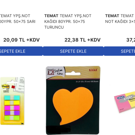
TEMAT YPŞ.NOT
TEMAT
TEMAT YPŞ.NOT
TEMAT
TEMAT 
00YPR. 50x75 SARI
KAĞIDI 80YPR. 50x75
NOT KAĞIDI 3x
TURUNCU
20
,
09
TL
+KDV
22
,
38
TL
+KDV
37
,
SEPETE EKLE
SEPETE EKLE
SEPET