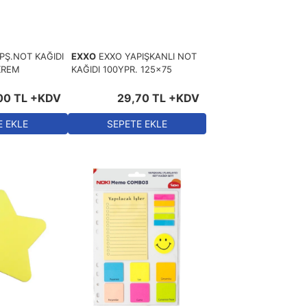
PŞ.NOT KAĞIDI
EXXO
EXXO YAPIŞKANLI NOT
KREM
KAĞIDI 100YPR. 125x75
00
TL
+KDV
29
,
70
TL
+KDV
E EKLE
SEPETE EKLE