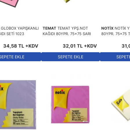
GLOBOX YAPIŞKANLI
TEMAT
TEMAT YPŞ.NOT
NOTİX
NOTİX Y
DI SETİ 1023
KAĞIDI 80YPR. 75x75 SARI
80YPR. 75x75
34
,
58
TL
+KDV
32
,
01
TL
+KDV
31
,
SEPETE EKLE
SEPETE EKLE
SEPET