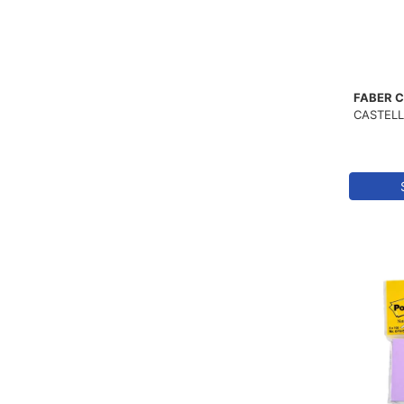
2
FABER CASTELL
2
GLOBOX
2
MAS
FABER 
1
NAME
CASTELL
3
NOKİ
6
NOTİX
1
PİN
5
POSTİT
6
TEMAT