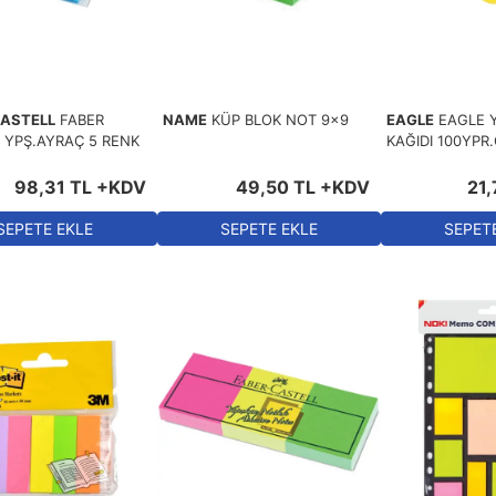
CASTELL
FABER
NAME
KÜP BLOK NOT 9x9
EAGLE
EAGLE 
 YPŞ.AYRAÇ 5 RENK
KAĞIDI 100YPR.
98
,
31
TL
+KDV
49
,
50
TL
+KDV
21
,
SEPETE EKLE
SEPETE EKLE
SEPET