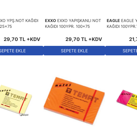
XO YPŞ.NOT KAĞIDI
EXXO
EXXO YAPIŞKANLI NOT
EAGLE
EAGLE 
125x75
KAĞIDI 100YPR. 100x75
KAĞIDI 100YPR.
29
,
70
TL
+KDV
29
,
70
TL
+KDV
21
,
SEPETE EKLE
SEPETE EKLE
SEPET