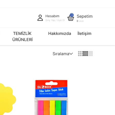
0
Sepetim
Hesabım
Giriş Yap / Üye Ol
0
ürün
İ
TEMİZLİK
Hakkımızda
İletişim
ÜRÜNLERİ
Sıralama
Varsayılan
Fiyat Artan
Fiyat Azalan
İndirim Oranı Artan
İndirim Oranı Azalan
Yeniden > Eskiye