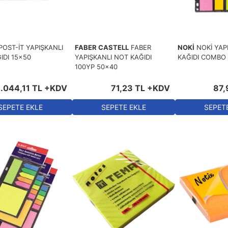
POST-İT YAPIŞKANLI
FABER CASTELL
FABER
NOKİ
NOKİ YAP
IDI 15x50
YAPIŞKANLI NOT KAĞIDI
KAĞIDI COMBO
100YP 50x40
1.044
,
11
TL
+KDV
71
,
23
TL
+KDV
87
,
SEPETE EKLE
SEPETE EKLE
SEPET