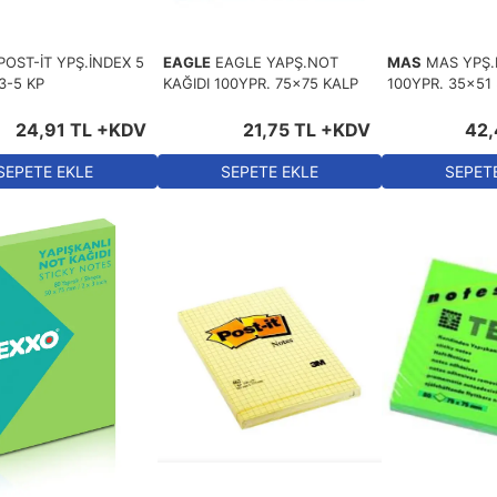
POST-İT YPŞ.İNDEX 5
EAGLE
EAGLE YAPŞ.NOT
MAS
MAS YPŞ.
3-5 KP
KAĞIDI 100YPR. 75x75 KALP
100YPR. 35x51
24
,
91
TL
+KDV
21
,
75
TL
+KDV
42
,
SEPETE EKLE
SEPETE EKLE
SEPET