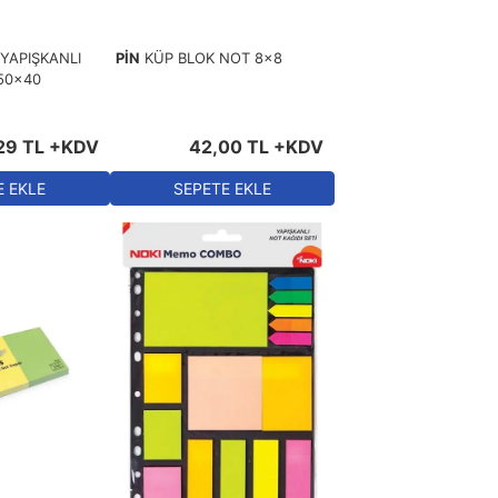
YAPIŞKANLI
PİN
KÜP BLOK NOT 8x8
50x40
29
TL
+KDV
42
,
00
TL
+KDV
E EKLE
SEPETE EKLE