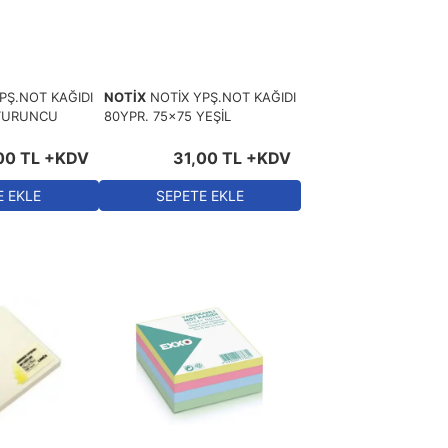
PŞ.NOT KAĞIDI
NOTİX
NOTİX YPŞ.NOT KAĞIDI
 TURUNCU
80YPR. 75x75 YEŞİL
00
TL
+KDV
31
,
00
TL
+KDV
E EKLE
SEPETE EKLE