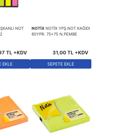
IŞKANLI NOT
NOTİX
NOTİX YPŞ.NOT KAĞIDI
 2
80YPR. 75x75 N.PEMBE
97
TL
+KDV
31
,
00
TL
+KDV
E EKLE
SEPETE EKLE