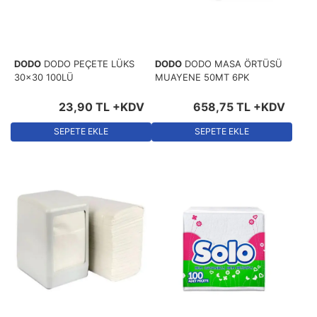
DODO
DODO PEÇETE LÜKS
DODO
DODO MASA ÖRTÜSÜ
30x30 100LÜ
MUAYENE 50MT 6PK
23
,
90
TL
+KDV
658
,
75
TL
+KDV
SEPETE EKLE
SEPETE EKLE