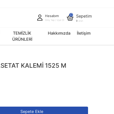
0
Sepetim
Hesabım
Giriş Yap / Üye Ol
0
ürün
İ
TEMİZLİK
Hakkımızda
İletişim
ÜRÜNLERİ
SETAT KALEMİ 1525 M
Sepete Ekle