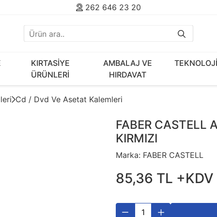
262 646 23 20
E
KIRTASİYE
AMBALAJ VE
TEKNOLOJ
ÜRÜNLERİ
HIRDAVAT
leri
Cd / Dvd Ve Asetat Kalemleri
FABER CASTELL A
KIRMIZI
Marka:
FABER CASTELL
85
,
36
TL
+KDV