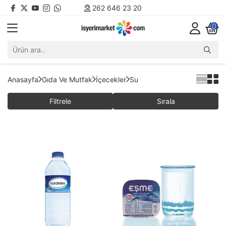
262 646 23 20
0
Anasayfa
Gıda Ve Mutfak
İçecekler
Su
Filtrele
Sırala