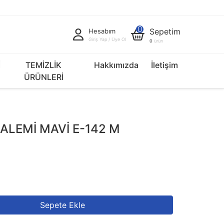
0
Sepetim
Hesabım
Giriş Yap / Üye Ol
0
ürün
İ
TEMİZLİK
Hakkımızda
İletişim
ÜRÜNLERİ
ALEMİ MAVİ E-142 M
Sepete Ekle