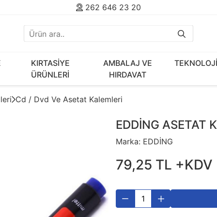
262 646 23 20
E
KIRTASİYE
AMBALAJ VE
TEKNOLOJ
ÜRÜNLERİ
HIRDAVAT
leri
Cd / Dvd Ve Asetat Kalemleri
EDDİNG ASETAT K
Marka:
EDDİNG
79
,
25
TL
+KDV