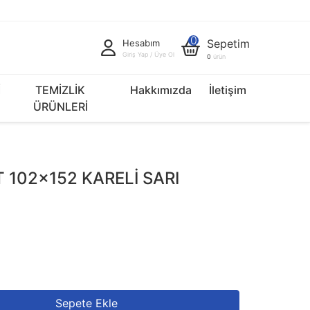
0
Sepetim
Hesabım
Giriş Yap / Üye Ol
0
ürün
İ
TEMİZLİK
Hakkımızda
İletişim
ÜRÜNLERİ
 102x152 KARELİ SARI
V
Sepete Ekle