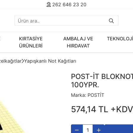
262 646 23 20
E
KIRTASİYE
AMBALAJ VE
TEKNOLOJ
ÜRÜNLERİ
HIRDAVAT
elkağıtlar
Yapışkanlı Not Kağıtları
POST-İT BLOKNOT
100YPR.
Marka:
POSTİT
574
,
14
TL
+KD