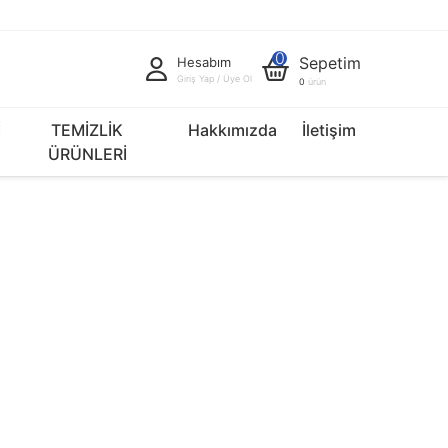
0
Sepetim
Hesabım
Giriş Yap / Üye Ol
0
ürün
İ
TEMİZLİK
Hakkımızda
İletişim
ÜRÜNLERİ