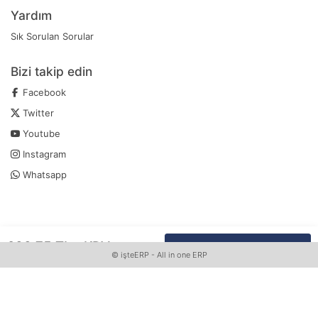
Yardım
Sık Sorulan Sorular
Bizi takip edin
Facebook
Twitter
Youtube
Instagram
Whatsapp
288
,
75
TL
+KDV
SEPETE EKLE
Whatsapp Sipariş Vermek İçin Tıklayın
©
işteERP
- All in one ERP