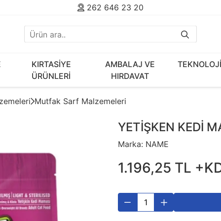
262 646 23 20
E
KIRTASİYE
AMBALAJ VE
TEKNOLOJ
ÜRÜNLERİ
HIRDAVAT
zemeleri
Mutfak Sarf Malzemeleri
YETİŞKEN KEDİ M
Marka:
NAME
1.196
,
25
TL
+K