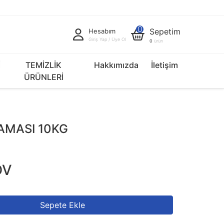
0
Sepetim
Hesabım
Giriş Yap / Üye Ol
0
ürün
İ
TEMİZLİK
Hakkımızda
İletişim
ÜRÜNLERİ
AMASI 10KG
DV
Sepete Ekle