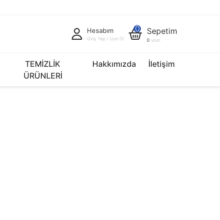
0
Sepetim
Hesabım
Giriş Yap / Üye Ol
0
ürün
İ
TEMİZLİK
Hakkımızda
İletişim
ÜRÜNLERİ