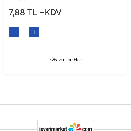
7
,
88
TL
+KDV
Favorilere Ekle