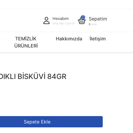
0
Sepetim
Hesabım
Giriş Yap / Üye Ol
0
ürün
İ
TEMİZLİK
Hakkımızda
İletişim
ÜRÜNLERİ
DIKLI BİSKÜVİ 84GR
Sepete Ekle