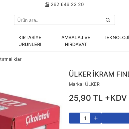
262 646 23 20
E
KIRTASİYE
AMBALAJ VE
TEKNOLOJ
ÜRÜNLERİ
HIRDAVAT
ştırmalıklar
ÜLKER İKRAM FIN
Marka:
ÜLKER
25
,
90
TL
+KDV