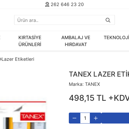
262 646 23 20
E
KIRTASİYE
AMBALAJ VE
TEKNOLOJ
ÜRÜNLERİ
HIRDAVAT
Lazer Etiketleri
TANEX LAZER ETİ
Marka:
TANEX
498
,
15
TL
+KD