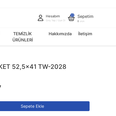
0
Sepetim
Hesabım
Giriş Yap / Üye Ol
0
ürün
İ
TEMİZLİK
Hakkımızda
İletişim
ÜRÜNLERİ
KET 52,5x41 TW-2028
V
Sepete Ekle