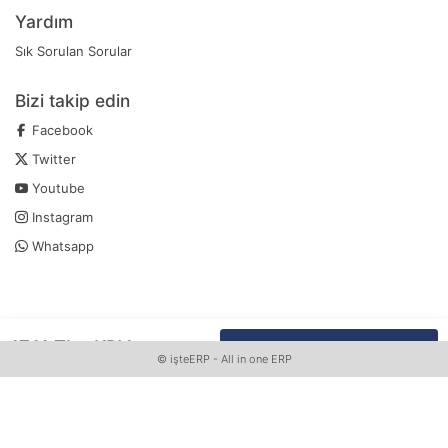
Yardım
Sık Sorulan Sorular
Bizi takip edin
Facebook
Twitter
Youtube
Instagram
Whatsapp
17
,
11
TL
+KDV
SEPETE EKLE
Whatsapp Sipariş Vermek İçin Tıklayın
©
işteERP
- All in one ERP