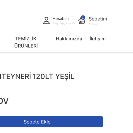
0
Sepetim
Hesabım
Giriş Yap / Üye Ol
0
ürün
İ
TEMİZLİK
Hakkımızda
İletişim
ÜRÜNLERİ
TEYNERİ 120LT YEŞİL
DV
Sepete Ekle