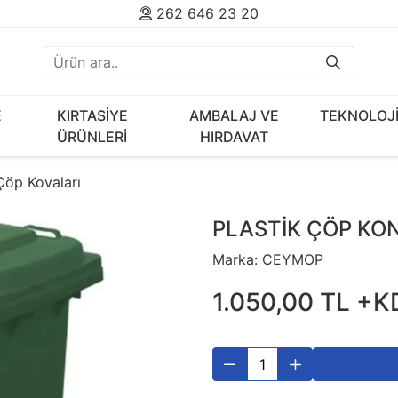
262 646 23 20
E
KIRTASİYE
AMBALAJ VE
TEKNOLOJ
ÜRÜNLERİ
HIRDAVAT
Çöp Kovaları
PLASTİK ÇÖP KON
Marka:
CEYMOP
1.050
,
00
TL
+K