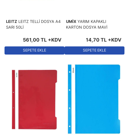
LEITZ
LEITZ TELLİ DOSYA A4
UMİX
YARIM KAPAKLI
SARI 50Lİ
KARTON DOSYA MAVİ
561
,
00
TL
+KDV
14
,
70
TL
+KDV
SEPETE EKLE
SEPETE EKLE