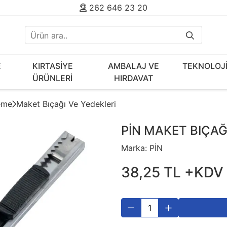
262 646 23 20
E
KIRTASİYE
AMBALAJ VE
TEKNOLOJ
ÜRÜNLERİ
HIRDAVAT
eme
Maket Bıçağı Ve Yedekleri
PİN MAKET BIÇAĞ
Marka:
PİN
38
,
25
TL
+KDV