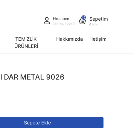
0
Sepetim
Hesabım
Giriş Yap / Üye Ol
0
ürün
İ
TEMİZLİK
Hakkımızda
İletişim
ÜRÜNLERİ
I DAR METAL 9026
Sepete Ekle