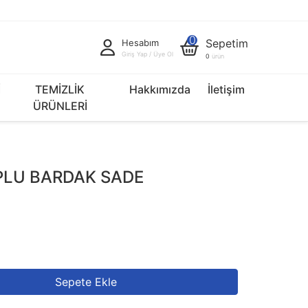
0
Sepetim
Hesabım
Giriş Yap / Üye Ol
0
ürün
İ
TEMİZLİK
Hakkımızda
İletişim
ÜRÜNLERİ
LU BARDAK SADE
Sepete Ekle