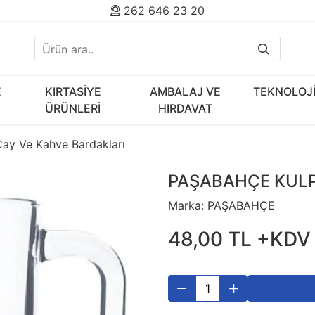
262 646 23 20
E
KIRTASİYE
AMBALAJ VE
TEKNOLOJ
ÜRÜNLERİ
HIRDAVAT
Çay Ve Kahve Bardakları
PAŞABAHÇE KULP
Marka:
PAŞABAHÇE
48
,
00
TL
+KDV