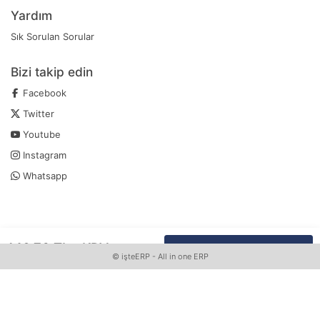
Yardım
Sık Sorulan Sorular
Bizi takip edin
Facebook
Twitter
Youtube
Instagram
Whatsapp
140
,
76
TL
+KDV
SEPETE EKLE
Whatsapp Sipariş Vermek İçin Tıklayın
©
işteERP
- All in one ERP