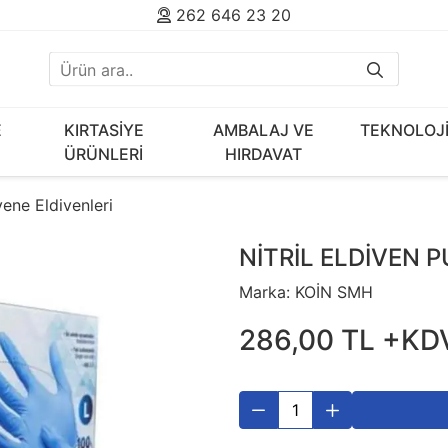
262 646 23 20
E
KIRTASİYE
AMBALAJ VE
TEKNOLOJ
ÜRÜNLERİ
HIRDAVAT
ene Eldivenleri
NİTRİL ELDİVEN 
Marka:
KOİN SMH
286
,
00
TL
+KD