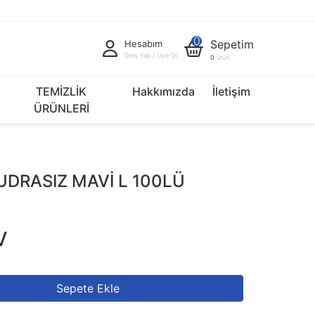
0
Sepetim
Hesabım
Giriş Yap / Üye Ol
0
ürün
İ
TEMİZLİK
Hakkımızda
İletişim
ÜRÜNLERİ
PUDRASIZ MAVİ L 100LÜ
V
Sepete Ekle