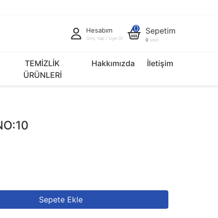
0
Sepetim
Hesabım
Giriş Yap / Üye Ol
0
ürün
İ
TEMİZLİK
Hakkımızda
İletişim
ÜRÜNLERİ
NO:10
Sepete Ekle