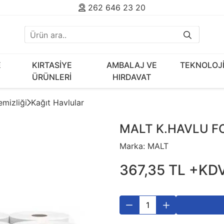
262 646 23 20
E
KIRTASİYE
AMBALAJ VE
TEKNOLOJ
ÜRÜNLERİ
HIRDAVAT
mizliği
Kağıt Havlular
MALT K.HAVLU FO
Marka:
MALT
367
,
35
TL
+KD