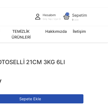
0
Sepetim
Hesabım
Giriş Yap / Üye Ol
0
ürün
İ
TEMİZLİK
Hakkımızda
İletişim
ÜRÜNLERİ
TOSELLİ 21CM 3KG 6LI
V
Sepete Ekle