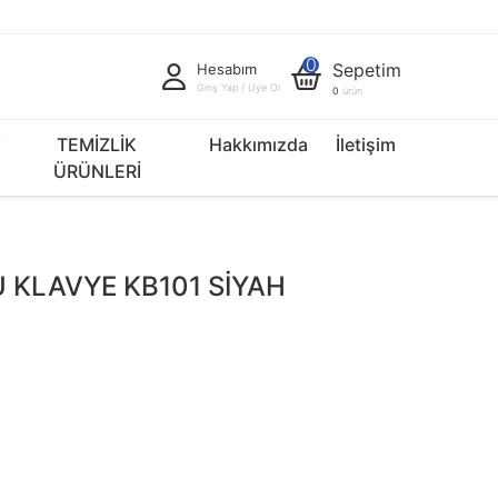
0
Sepetim
Hesabım
Giriş Yap / Üye Ol
0
ürün
İ
TEMİZLİK
Hakkımızda
İletişim
ÜRÜNLERİ
 KLAVYE KB101 SİYAH