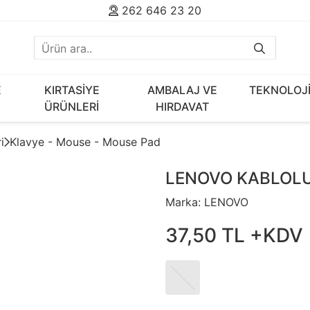
262 646 23 20
E
KIRTASİYE
AMBALAJ VE
TEKNOLOJ
ÜRÜNLERİ
HIRDAVAT
i
Klavye - Mouse - Mouse Pad
LENOVO KABLOLU
Marka:
LENOVO
37
,
50
TL
+KDV