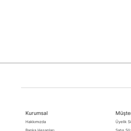
Kurumsal
Müşter
Hakkımızda
Üyelik S
Banka Hesapları
Satış Sö