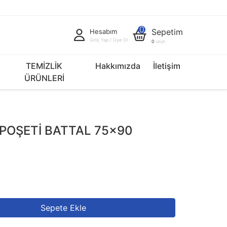
0
Sepetim
Hesabım
Giriş Yap / Üye Ol
0
ürün
İ
TEMİZLİK
Hakkımızda
İletişim
ÜRÜNLERİ
POŞETİ BATTAL 75x90
V
Sepete Ekle