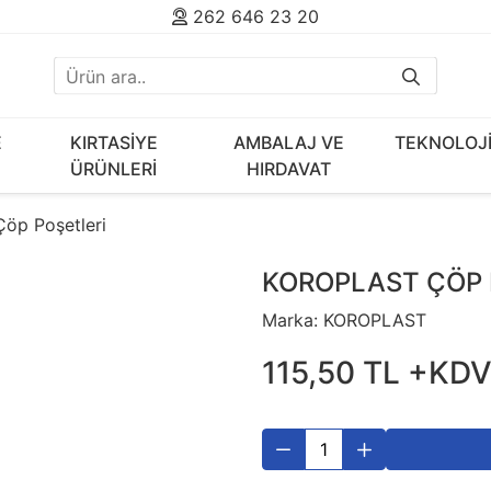
262 646 23 20
E
KIRTASİYE
AMBALAJ VE
TEKNOLOJ
ÜRÜNLERİ
HIRDAVAT
Çöp Poşetleri
KOROPLAST ÇÖP 
Marka:
KOROPLAST
115
,
50
TL
+KD