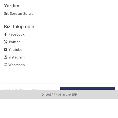
Yardım
Sık Sorulan Sorular
Bizi takip edin
Facebook
Twitter
Youtube
Instagram
Whatsapp
181
,
05
TL
+KDV
SEPETE EKLE
Whatsapp Sipariş Vermek İçin Tıklayın
©
işteERP
- All in one ERP