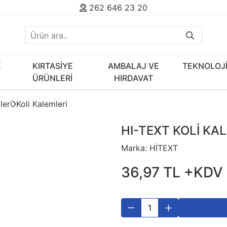
262 646 23 20
E
KIRTASİYE
AMBALAJ VE
TEKNOLOJ
ÜRÜNLERİ
HIRDAVAT
leri
Koli Kalemleri
HI-TEXT KOLİ KA
Marka:
HİTEXT
36
,
97
TL
+KDV