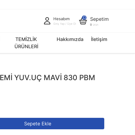
0
Sepetim
Hesabım
Giriş Yap / Üye Ol
0
ürün
İ
TEMİZLİK
Hakkımızda
İletişim
ÜRÜNLERİ
LEMİ YUV.UÇ MAVİ 830 PBM
Sepete Ekle