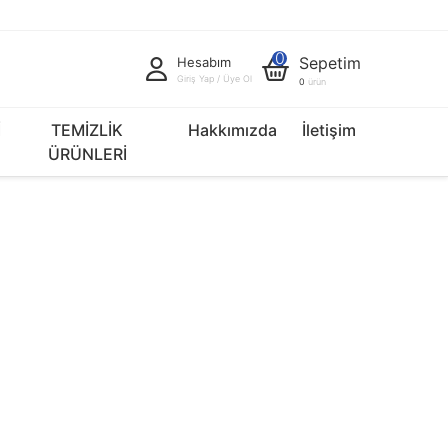
0
Sepetim
Hesabım
Giriş Yap / Üye Ol
0
ürün
İ
TEMİZLİK
Hakkımızda
İletişim
ÜRÜNLERİ