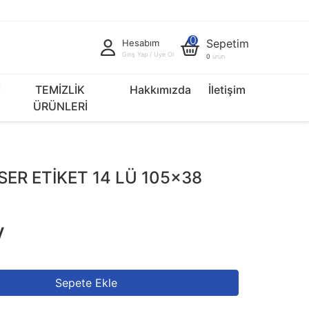
0
Sepetim
Hesabım
Giriş Yap / Üye Ol
0
ürün
İ
TEMİZLİK
Hakkımızda
İletişim
ÜRÜNLERİ
SER ETİKET 14 LÜ 105x38
V
Sepete Ekle