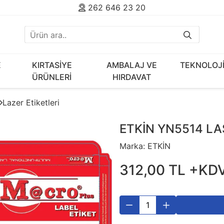
262 646 23 20
E
KIRTASİYE
AMBALAJ VE
TEKNOLOJ
ÜRÜNLERİ
HIRDAVAT
Lazer Etiketleri
ETKİN YN5514 LA
Marka:
ETKİN
312
,
00
TL
+KD