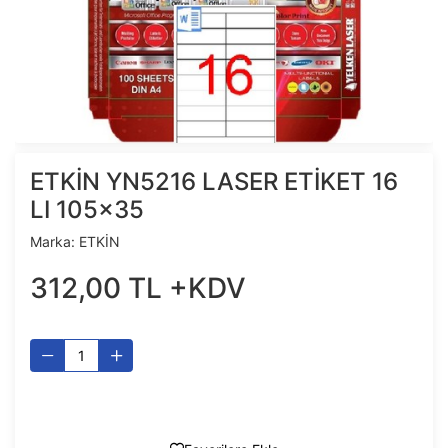
ETKİN YN5216 LASER ETİKET 16
LI 105x35
Marka:
ETKİN
312
,
00
TL
+KDV