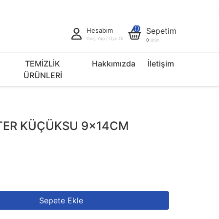
0
Sepetim
Hesabım
Giriş Yap / Üye Ol
0
ürün
İ
TEMİZLİK
Hakkımızda
İletişim
ÜRÜNLERİ
FTER KÜÇÜKSU 9x14CM
Sepete Ekle