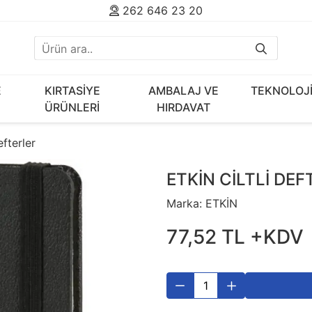
262 646 23 20
E
KIRTASİYE
AMBALAJ VE
TEKNOLOJ
ÜRÜNLERİ
HIRDAVAT
fterler
ETKİN CİLTLİ DE
Marka:
ETKİN
77
,
52
TL
+KDV