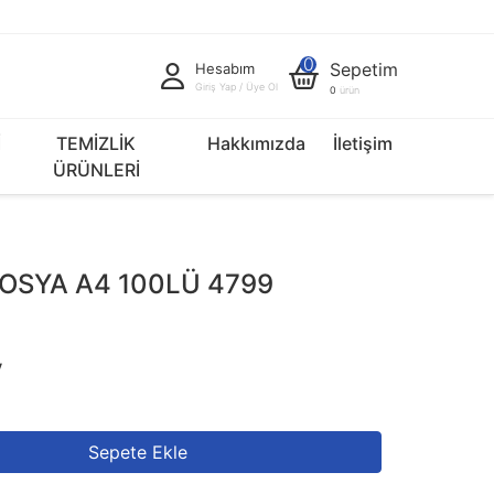
0
Sepetim
Hesabım
Giriş Yap / Üye Ol
0
ürün
İ
TEMİZLİK
Hakkımızda
İletişim
ÜRÜNLERİ
OSYA A4 100LÜ 4799
V
Sepete Ekle