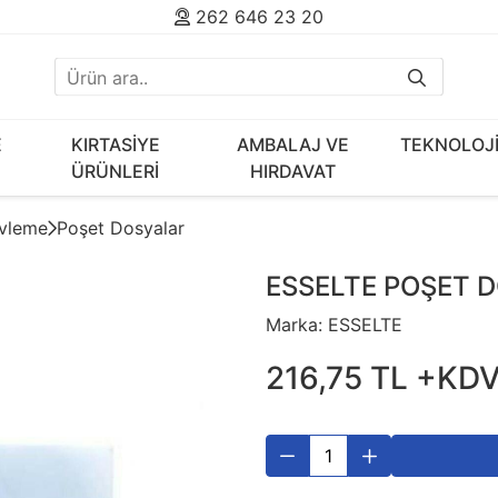
262 646 23 20
E
KIRTASİYE
AMBALAJ VE
TEKNOLOJ
ÜRÜNLERİ
HIRDAVAT
ivleme
Poşet Dosyalar
ESSELTE POŞET D
Marka:
ESSELTE
216
,
75
TL
+KD