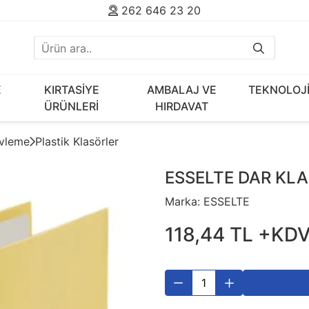
262 646 23 20
E
KIRTASİYE
AMBALAJ VE
TEKNOLOJ
ÜRÜNLERİ
HIRDAVAT
ivleme
Plastik Klasörler
ESSELTE DAR KLA
Marka:
ESSELTE
118
,
44
TL
+KD