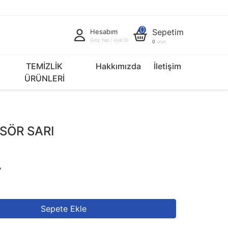
0
Sepetim
Hesabım
Giriş Yap / Üye Ol
0
ürün
İ
TEMİZLİK
Hakkımızda
İletişim
ÜRÜNLERİ
SÖR SARI
V
Sepete Ekle