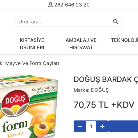
262 646 23 20
E
KIRTASİYE
AMBALAJ VE
TEKNOLOJ
ÜRÜNLERİ
HIRDAVAT
tki Meyve Ve Form Çayları
DOĞUŞ BARDAK ÇA
Marka:
DOĞUŞ
70
,
75
TL
+KDV