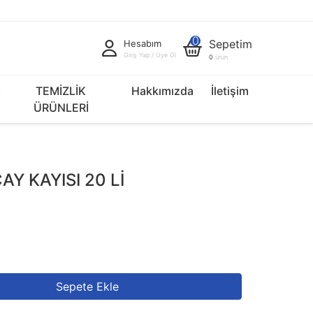
0
Sepetim
Hesabım
Giriş Yap / Üye Ol
0
ürün
İ
TEMİZLİK
Hakkımızda
İletişim
ÜRÜNLERİ
Y KAYISI 20 Lİ
Sepete Ekle