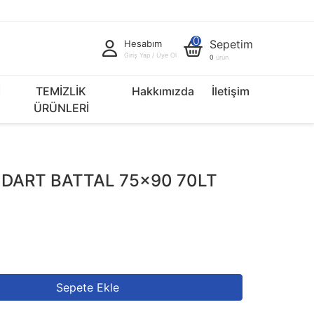
0
Sepetim
Hesabım
Giriş Yap / Üye Ol
0
ürün
İ
TEMİZLİK
Hakkımızda
İletişim
ÜRÜNLERİ
NDART BATTAL 75x90 70LT
Sepete Ekle