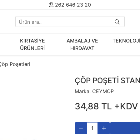
262 646 23 20
E
KIRTASİYE
AMBALAJ VE
TEKNOLOJ
ÜRÜNLERİ
HIRDAVAT
Çöp Poşetleri
ÇÖP POŞETİ STA
Marka:
CEYMOP
34
,
88
TL
+KDV