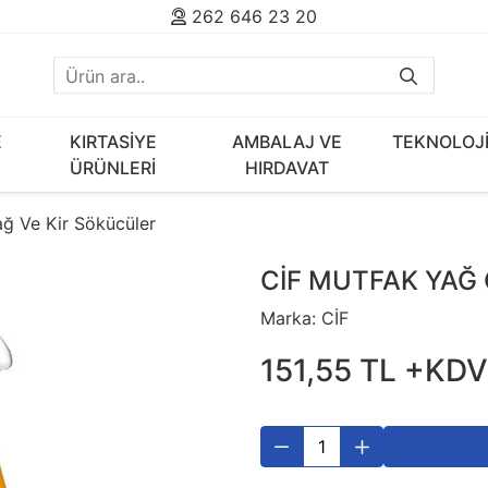
262 646 23 20
E
KIRTASİYE
AMBALAJ VE
TEKNOLOJ
ÜRÜNLERİ
HIRDAVAT
ğ Ve Kir Sökücüler
CİF MUTFAK YAĞ
Marka:
CİF
151
,
55
TL
+KDV