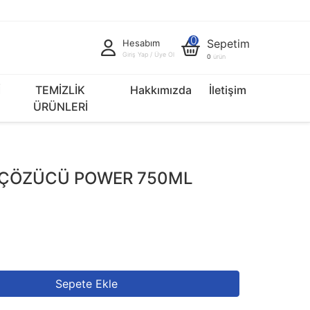
0
Sepetim
Hesabım
Giriş Yap / Üye Ol
0
ürün
İ
TEMİZLİK
Hakkımızda
İletişim
ÜRÜNLERİ
 ÇÖZÜCÜ POWER 750ML
Sepete Ekle