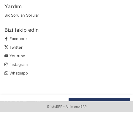
Yardım
Sık Sorulan Sorular
Bizi takip edin
Facebook
Twitter
Youtube
Instagram
Whatsapp
192
,
50
TL
+KDV
SEPETE EKLE
Whatsapp Sipariş Vermek İçin Tıklayın
©
işteERP
- All in one ERP