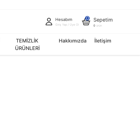
0
Sepetim
Hesabım
Giriş Yap / Üye Ol
0
ürün
İ
TEMİZLİK
Hakkımızda
İletişim
ÜRÜNLERİ