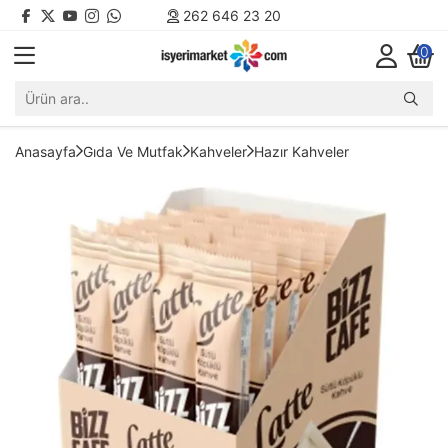
262 646 23 20
0
Anasayfa
Gıda Ve Mutfak
Kahveler
Hazır Kahveler